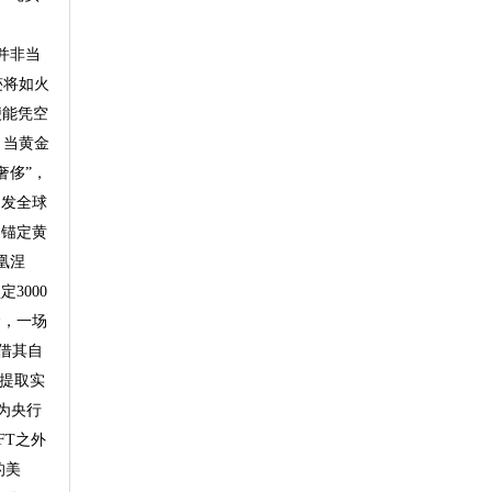
峰并非当
迹将如火
便能凭空
 当黄金
奢侈”，
引发全球
，锚定黄
凰涅
3000
命，一场
凭借其自
提取实
作为央行
FT之外
的美