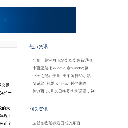
热点资讯
合肥、芜湖两市纪委监委最新通报
小丽逛菜场|&ldquo;泰&rdquo;超
中医之秘在于量: 王不留行30g, 活
AI赋能, 机器人“开智”时代来临
表交换
美迪西：6月30日接受机构调研，包
犹如一
级的大
相关资讯
浮现：
这就是收藏界最值钱的东西!
民币全