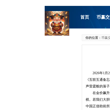
首页
币赢交
你的位置：
币赢交
2026年
《互联互通备忘
声雷霆般的落子
在金价飙升
棋。若我们大胆
中国正借助前所