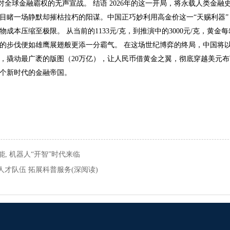
场对全球金融霸权的无声宣战。 结语 2026年的这一开局，将永载人类金融
目睹一场静默却摧枯拉朽的阳谋。中国正巧妙利用高金价这一“天赐利器”
成本压缩至极限。 从当前的1133元/克，到推演中的3000元/克，黄金
的步伐便如雄鹰展翅般更添一分霸气。 在这场世纪博弈的终局，中国将
吨），撬动最广袤的版图（20万亿），让人民币借黄金之翼，彻底穿越美元
个新时代的金融帝国。
赋能, 机器人“开智”时代来临
人才队伍 拓展科普服务(深阅读)