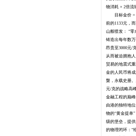
物消耗 × 2倍流
目标金价 =
前的1133元
山般喷发： “零
铸造出每年数万
昂贵至3000
从而被迫拥抱人
贸易的地震式重
金的人民币将成
槃，永载史册。
元/克的战略高
金融工程的巅峰杰作
由港的独特地位
物的“黄金提单”
级的堡垒，提供
的物理闭环：“